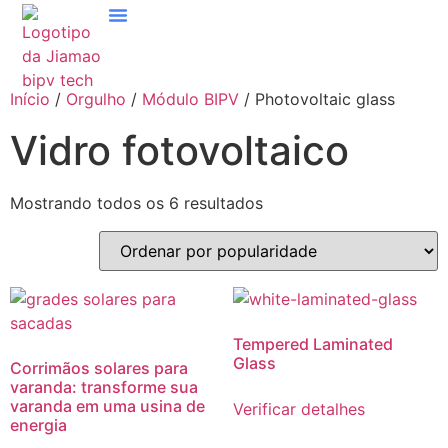
Soluções E Aplicativos
Entre Em Contato Conosco
Início
/
Orgulho
/
Módulo BIPV
/ Photovoltaic glass
Vidro fotovoltaico
Mostrando todos os 6 resultados
Tempered Laminated
Glass
Corrimãos solares para
varanda: transforme sua
varanda em uma usina de
Verificar detalhes
energia