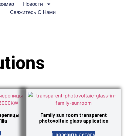
зямао
Новости
Свяжитесь С Нами
utions
черепицы
Family sun room transparent
lla
photovoltaic glass application
ь
Проверить деталь