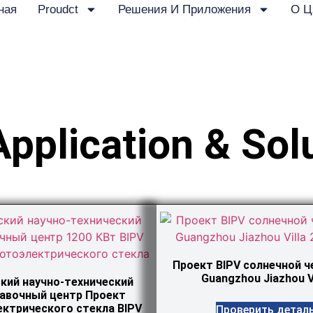
ная
Proudct
Решения И Приложения
О Ц
Application & Sol
Проект BIPV солнечной 
Guangzhou Jiazhou Vi
кий научно-технический
авочный центр Проект
ктрического стекла BIPV
Проверить детал