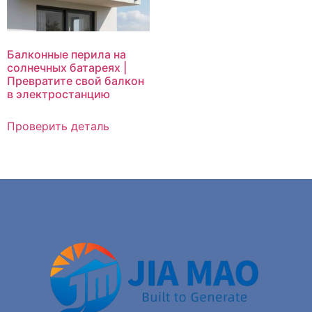
Балконные перила на
солнечных батареях |
Превратите свой балкон
в электростанцию
Проверить деталь