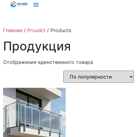
Решения И Приложения
Свяжитесь С Нами
Главная
/
Proudct
/ Products
Продукция
Отображение единственного товара