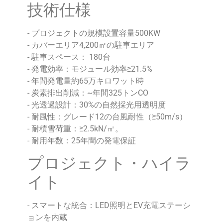
技術仕様
- プロジェクトの規模設置容量500KW
- カバーエリア4,200㎡の駐車エリア
- 駐車スペース： 180台
- 発電効率：モジュール効率≥21.5%
- 年間発電量約65万キロワット時
- 炭素排出削減：~年間325トンCO
- 光透過設計：30%の自然採光用透明度
- 耐風性：グレード12の台風耐性（≥50m/s）
- 耐積雪荷重：≥2.5kN/㎡。
- 耐用年数：25年間の発電保証
プロジェクト・ハイラ
イト
- スマートな統合：LED照明とEV充電ステーシ
ョンを内蔵