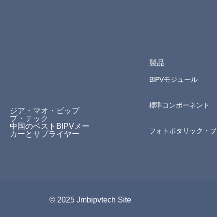
製品
BIPVモジュール
標準コンポーネント
ジア・マオ・ビップ
ブ・テック
中国のベストBIPVメー
フォトボタリック・ブ
カーとサプライヤー
© 2025 Jmbipvtech Site