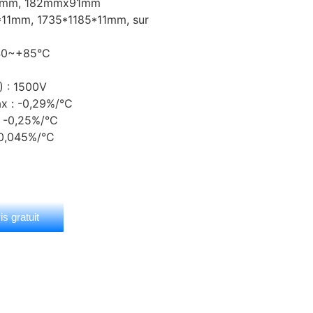
182mm, 182mmx91mm
*11mm, 1735*1185*11mm, sur
-40~+85°C
) : 1500V
x : -0,29%/°C
: -0,25%/°C
 0,045%/°C
s gratuit