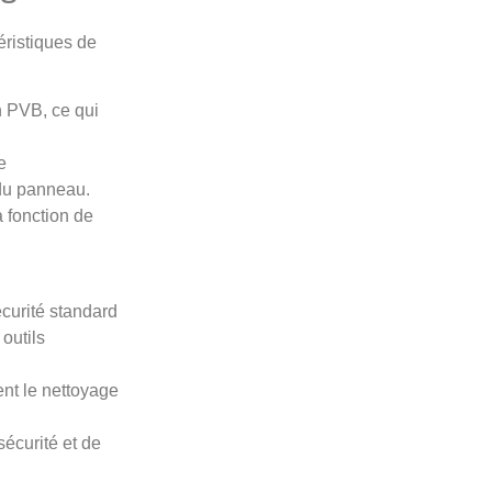
éristiques de
n PVB, ce qui
e
e du panneau.
 fonction de
écurité standard
outils
ent le nettoyage
sécurité et de