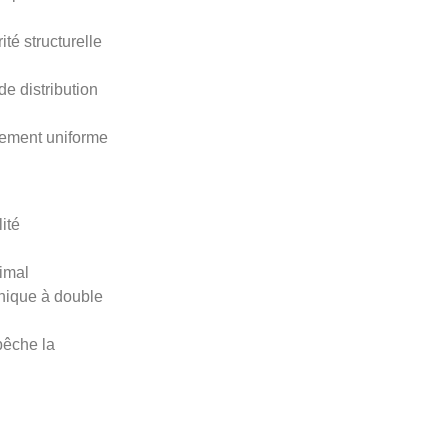
té structurelle
e distribution
cement uniforme
ité
imal
anique à double
mpêche la