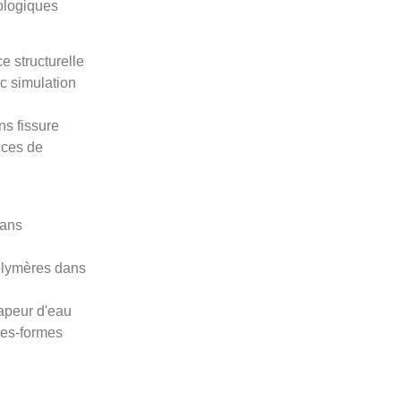
ologiques
e structurelle
c simulation
s fissure
nces de
sans
olymères dans
vapeur d'eau
ates-formes