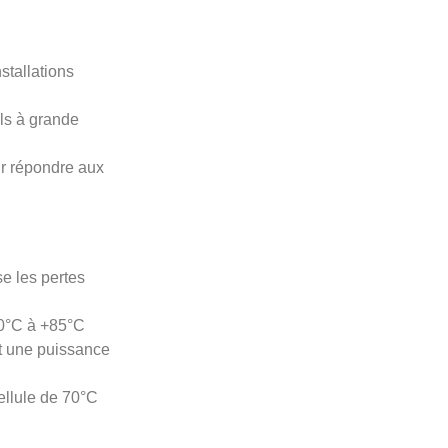
stallations
els à grande
ur répondre aux
e les pertes
40°C à +85°C
it une puissance
ellule de 70°C