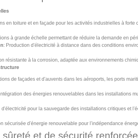
elles
ions en toiture et en façade pour les activités industrielles à for
lations à grande échelle permettant de réduire la demande en pér
on
: Production d'électricité à distance dans des conditions env
ion résistante à la corrosion, adaptée aux environnements chimi
structure
ations de façades et d'auvents dans les aéroports, les ports marit
 Intégration des énergies renouvelables dans les installations m
 d'électricité pour la sauvegarde des installations critiques et l
tion sécurisée d'énergie renouvelable pour l'indépendance énerg
 sûreté et de sécurité renforcé