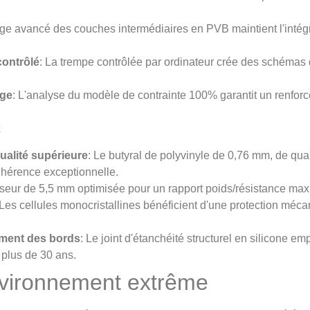
age avancé des couches intermédiaires en PVB maintient l'intégri
contrôlé
: La trempe contrôlée par ordinateur crée des schémas d
age
: L'analyse du modèle de contrainte 100% garantit un renfor
x
ualité supérieure
: Le butyral de polyvinyle de 0,76 mm, de qual
adhérence exceptionnelle.
sseur de 5,5 mm optimisée pour un rapport poids/résistance max
 Les cellules monocristallines bénéficient d'une protection méc
ement des bords
: Le joint d'étanchéité structurel en silicone e
 plus de 30 ans.
vironnement extrême