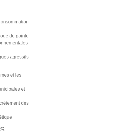
te consommation
iode de pointe
ironnementales
ques agressifs
imes et les
unicipales et
'écrêtement des
étique
es