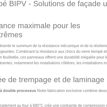
mpé BIPV - Solutions de façade u
tance maximale pour les
trêmes
ésente le summum de la résistance mécanique et de la résilien
exigeantes. Combinant la résistance aux chocs du verre trempé e
n feuilletée, ces panneaux offrent une durabilité inégalée pour l
intes, notamment les installations côtières, les installations ind
ée de trempage et de laminage
n à double processus
Notre fabrication exclusive combine deu
traitement au four à 680°C crée une contrainte de compression s