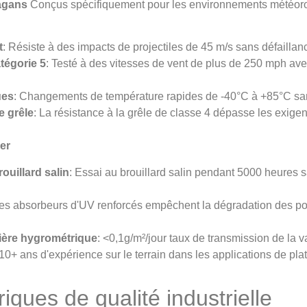
agans
Conçus spécifiquement pour les environnements météor
t
: Résiste à des impacts de projectiles de 45 m/s sans défaillanc
tégorie 5
: Testé à des vitesses de vent de plus de 250 mph ave
ues
: Changements de température rapides de -40°C à +85°C san
e grêle
: La résistance à la grêle de classe 4 dépasse les exige
er
ouillard salin
: Essai au brouillard salin pendant 5000 heures 
Des absorbeurs d'UV renforcés empêchent la dégradation des p
rière hygrométrique
: <0,1g/m²/jour taux de transmission de la 
 10+ ans d'expérience sur le terrain dans les applications de pl
riques de qualité industrielle