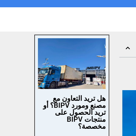
هل تريد التعاون مع
مصنع ومورد BIPV؟ أو
تريد الحصول على
منتجات BIPV
مخصصة؟