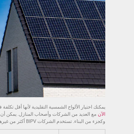
يمكنك اختيار الألواح الشمسية التقليدية لأنها أقل تكلفة 
الآن
وكجزء من البناء. تستخدم الشركات BIPV أكثر من غيرها. التكنولوجيا الجديدة تجعل BIPV أفضل.