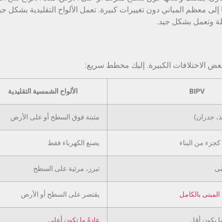
لى معظم المباني دون تغييرات كبيرة. تعمل الألواح التقليدية بشكل جي
يطة وتعمل بشكل جيد.
بعض الاختلافات الكبيرة. إليك مخطط سريع:
BIPV
الألواح الشمسية التقليدية
ذ، جدران)
مثبتة فوق السطح أو على الأرض
كجزء من البناء
يصنع الكهرباء فقط
نى
تبرز، مرئية على السطح
لمبنى بالكامل
يقتصر على السطح أو الأرض
ما يكون أقل
عادةً ما تكون أعلى