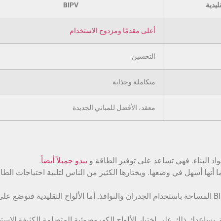
ليدية
BIPV
أعلى مقدمًا ومزدوج الاستخدام
التحسين
متكاملة وجذابة
معقد، الأفضل للمباني الجديدة
يبدو جميلاً أيضاً
.
ا أنها أسهل في وضعها. ويختارها الكثير من الناس لتلبية احتياجات الطا
توفّر الألواح الكهروضوئية الثنائية الفلطاضوئية BIPV المساحة باستخدام الجدران والنوافذ. أما الألواح التقليدية فتوضع عل
ساعدك ذلك على اختيار الألواح الكهروضوئية المتضامة الكثيفة الاسته