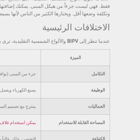
فقط. فهي ليست جزءاً من هيكل المبنى. يمكنك إضافتها إ
وتكلفة وضعها أقل. ويختارها الكثير من الناس لأنها بس
الاختلافات الرئيسية
عندما تنظر إلى
BIPV
والألواح الشمسية التقليدية، ترى 
الميزة
التكامل
جزء من المبنى (نواف
الوظيفة
يصنع الكهرباء ويعمل 
الجماليات
يمتزج مع تصميم المب
المساحة القابلة للاستخدام
يمكن استخدام غلاف ا
الكفاءة
التحسن، ولكن غالباً 